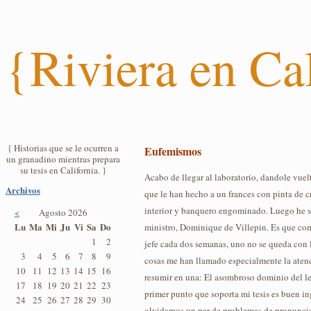
{Riviera en Ca
{ Historias que se le ocurren a
Eufemismos
un granadino mientras prepara
su tesis en California. }
Acabo de llegar al laboratorio, dandole vuel
Archivos
que le han hecho a un frances con pinta de c
interior y banquero engominado. Luego he s
<
Agosto 2026
Lu
Ma
Mi
Ju
Vi
Sa
Do
ministro, Dominique de Villepin. Es que c
1
2
jefe cada dos semanas, uno no se queda con l
3
4
5
6
7
8
9
cosas me han llamado especialmente la atenc
10
11
12
13
14
15
16
resumir en una: El asombroso dominio del le
17
18
19
20
21
22
23
primer punto que soporta mi tesis es buen in
24
25
26
27
28
29
30
olvidamos un par de problemas de pronunciac