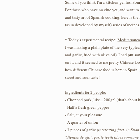
Some of you think I'm a kitchen genius. So
For those who have no clue yet, and want to
and tasty art of Spanish cooking, here is the f
(as in developed by myself) series of recipes.
* Today's experimental recipe:
Mediterrane
I was making a plain plate of the very typica
and garlic, fried with olive oil). I had put 
on it, and it seemed to me pretty Chinese foo
how different Chinese food is here in Spain ;)
sweet and sour taste!
Ingredients for 2 people:
- Chopped pork, like... 200gr? (that's about 
- Half a fresh green pepper
- Salt, at your pleasure.
- A quarter of onion
- 3 pieces of garlic (
interesting fact: in Span
"dientes de ajo", garlic teeth (does someon