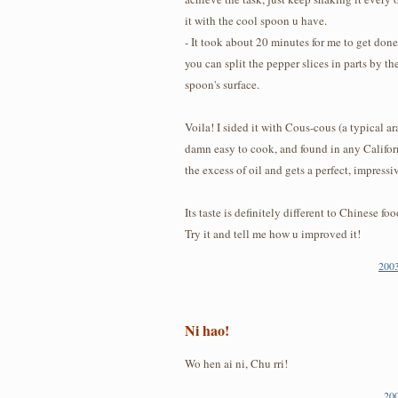
it with the cool spoon u have.
- It took about 20 minutes for me to get done
you can split the pepper slices in parts by th
spoon's surface.
Voila! I sided it with Cous-cous (a typical ar
damn easy to cook, and found in any Californ
the excess of oil and gets a perfect, impressi
Its taste is definitely different to Chinese f
Try it and tell me how u improved it!
2003
Ni hao!
Wo hen ai ni, Chu rri!
20