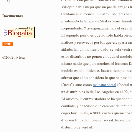
31
Villepin habla mejor que un par de amigos fr
Californias al menos un lustro. Esto, tras ha
Documentos
pisoteando la lengua de Shakespeare durante
sorprendente. Y avergonzante para el orgull
El segundo punto es que no solo habla bien,
matices y recovecos por los que escapar a u
afilado: En un momento dado, se veia venir q
estos disturbios no ponen en duda el modelo 
©2002 riviera
mismo modo que para muchos, el huracan Ka
modelo estadounidense. Justo a tiempo, inter
afirmar que el no considera lo que ha pasad
("riots"), sino como
malestar social
("social u
un disturbio es lo de Los Angeles en el 92,
Al oir esto, la entrevistadora se ha quedado
combate, y ha tenido que cambiar de tercio p
coger hoy. En fin, si 9000 coches quemados 
dias son fruto del malestar social, habra qu
disturbio de verdad.