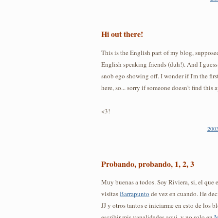
Hi out there!
This is the English part of my blog, suppos
English speaking friends (duh!). And I guess it
snob ego showing off. I wonder if I'm the firs
here, so... sorry if someone doesn't find this 
<3!
2003
Probando, probando, 1, 2, 3
Muy buenas a todos. Soy Riviera, si, el que e
visitas
Barrapunto
de vez en cuando. He deci
JJ y otros tantos e iniciarme en esto de los b
escribir mis vanalidades aqui, y no solo en
M