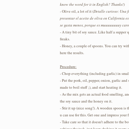
know the word for it in English? Thanks!)
- Olive oil, a lot of it (
Detalle curioso: Una 
presentar el aceite de oliva en California e
se gasta menos, porque es muuuuuuuuy car
- A tiny bit of soy sauce. Like half a supper 
freaks.
- Honey, a couple of spoons. You can try wi
here the results.
Procedure:
- Chop everything (including garlic) in small
- Put the pork, oil, pepper, onion, garlic and 
made to boil stuff ;), and start heating it.
- As the mix gets an actual food smelling, an
the soy sauce and the honey on it.
- Stir it up (nice song!). A wooden spoon is
u can use for this. Get one and impress your f
- Take care so that it doesn't adhere to the b
achieve the task, just keep shaking it every 